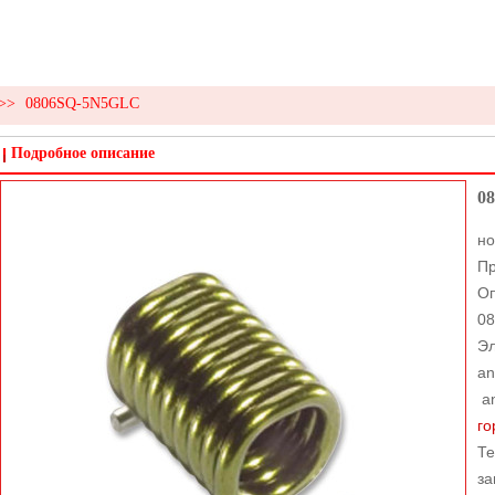
>>
0806SQ-5N5GLC
Подробное описание
0
н
Пр
Оп
08
Эл
an
an
го
Те
за