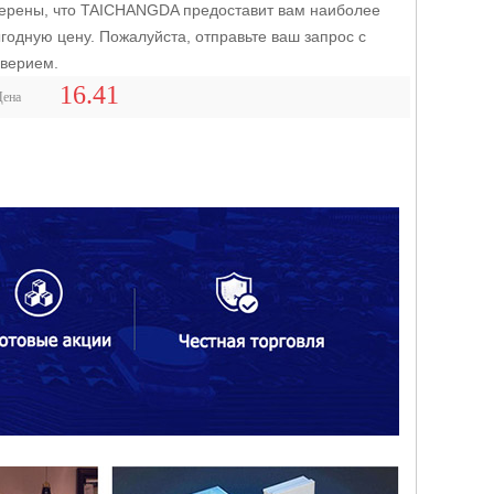
ерены, что TAICHANGDA предоставит вам наиболее
годную цену. Пожалуйста, отправьте ваш запрос с
верием.
16.41
оллекция
Цена