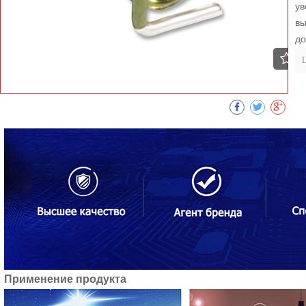
ув
вы
до
к
Применение продукта