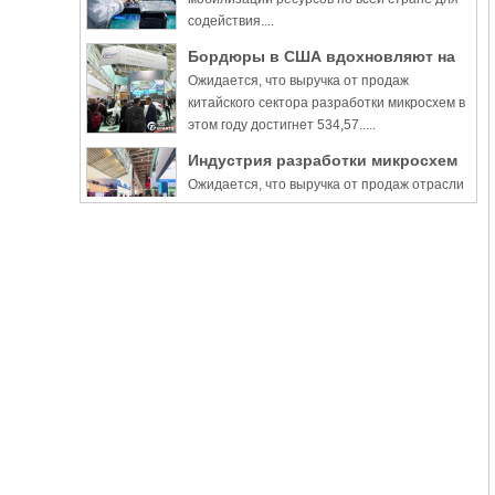
содействия....
Бордюры в США вдохновляют на
Ожидается, что выручка от продаж
новое мышление и видение
китайского сектора разработки микросхем в
этом году достигнет 534,57.....
Индустрия разработки микросхем
Ожидается, что выручка от продаж отрасли
в Китае вырастет на 16,5% в 2022
проектирования микросхем в Китае
году, несмотря на запреты США
достигнет 534,57 млрд юаней .....
Кластеры цифровой индустрии
Кластеры цифровой промышленности
Китая способствуют росту
Китая набирают обороты, поскольку
цифровая ....