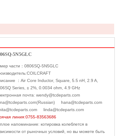
806SQ-5N5GLC
омер части：0806SQ-5N5GLC
оизводитель:COILCRAFT
исание ：Air Core Inductor, Square, 5.5 nH, 2.9 A,
06SQ Series, ± 2%, 0.0034 ohm, 4.9 GHz
ектронная почта: wendy@tcdeparts.com
na@tcdeparts.com(Russian) hana@tcdeparts.com
ita@tcdeparts.com linda@tcdeparts.com
рячая линия:0755-83563686
плое напоминание: котировка колеблется в
висимости от рыночных условий, но вы можете быть