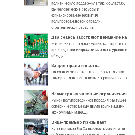
политическую поддержку в таких областях,
как человеческие ресурсы и
финансирование развития
полупроводниковой отрасли,
стратегической отрасли.
Два сеанса заостряют внимание на
Усилия Китая по достижению мастерства в
полупроводниках
производстве микросхем мирового уровня и
обходу ......
Запрет правительства
По словам экспертов, план правительства
Нидерландов может «серьезно»
Нидерландов ввести новые ограничения на
подорвать мировой рынок чипов
.....
Несмотря на чиповые ограничения,
Рынок полупроводников породил растущее
нация будет прогрессировать
соперничество между двумя крупнейшими
экономиками мира.....
Вице-премьер призывает
Вице-премьер Лю Хэ призвал к усилиям по
увеличить поддержку чипов
мобилизации ресурсов по всей стране для