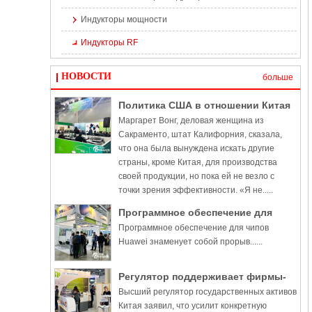
Индукторы мощности
Индукторы RF
НОВОСТИ
больше
Политика США в отношении Китая
Маргарет Вонг, деловая женщина из
наносит ущерб бизнесу, говорят
Сакраменто, штат Калифорния, сказала,
инсайдеры
что она была вынуждена искать другие
страны, кроме Китая, для производства
своей продукции, но пока ей не везло с
точки зрения эффективности. «Я не.....
Программное обеспечение для
Программное обеспечение для чипов
чипов Huawei знаменует собой
Huawei знаменует собой прорыв......
прорыв
Регулятор поддерживает фирмы-
Высший регулятор государственных активов
производители чипов в
Китая заявил, что усилит конкретную
стремлении к прорывам