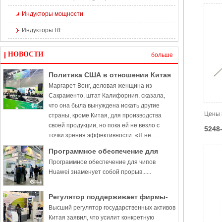
Индукторы мощности
Индукторы RF
НОВОСТИ
больше
Политика США в отношении Китая
Маргарет Вонг, деловая женщина из
наносит ущерб бизнесу, говорят
Сакраменто, штат Калифорния, сказала,
инсайдеры
что она была вынуждена искать другие
Цены 
страны, кроме Китая, для производства
своей продукции, но пока ей не везло с
5248
точки зрения эффективности. «Я не.....
Программное обеспечение для
Программное обеспечение для чипов
чипов Huawei знаменует собой
Huawei знаменует собой прорыв......
прорыв
Регулятор поддерживает фирмы-
Высший регулятор государственных активов
производители чипов в
Китая заявил, что усилит конкретную
стремлении к прорывам