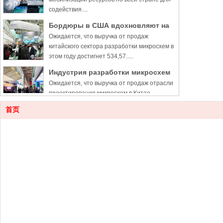
содействия....
Бордюры в США вдохновляют на
Ожидается, что выручка от продаж
новое мышление и видение
китайского сектора разработки микросхем в
этом году достигнет 534,57.....
Индустрия разработки микросхем
Ожидается, что выручка от продаж отрасли
в Китае вырастет на 16,5% в 2022
проектирования микросхем в Китае
году, несмотря на запреты США
достигнет 534,57 млрд юаней .....
首页
Кластеры цифровой индустрии
Кластеры цифровой промышленности
Китая способствуют росту
Китая набирают обороты, поскольку
цифровая ....
Контакт
8891078
Электро
an