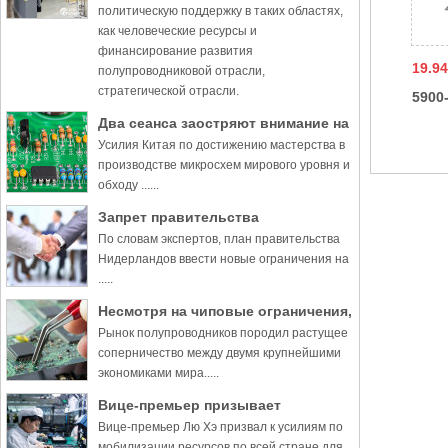
политическую поддержку в таких областях,
как человеческие ресурсы и
финансирование развития
19.94
полупроводниковой отрасли,
стратегической отрасли.
5900
Два сеанса заостряют внимание на
Усилия Китая по достижению мастерства в
полупроводниках
производстве микросхем мирового уровня и
обходу ......
Запрет правительства
По словам экспертов, план правительства
Нидерландов может «серьезно»
Нидерландов ввести новые ограничения на
подорвать мировой рынок чипов
.....
Несмотря на чиповые ограничения,
Рынок полупроводников породил растущее
нация будет прогрессировать
соперничество между двумя крупнейшими
экономиками мира.....
Вице-премьер призывает
Вице-премьер Лю Хэ призвал к усилиям по
увеличить поддержку чипов
мобилизации ресурсов по всей стране для