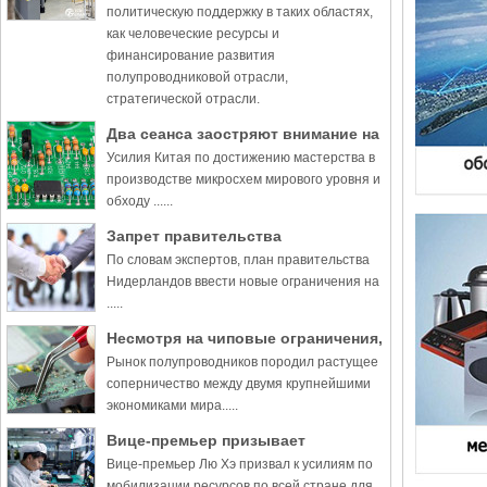
политическую поддержку в таких областях,
как человеческие ресурсы и
финансирование развития
полупроводниковой отрасли,
стратегической отрасли.
Два сеанса заостряют внимание на
Усилия Китая по достижению мастерства в
полупроводниках
производстве микросхем мирового уровня и
обходу ......
Запрет правительства
По словам экспертов, план правительства
Нидерландов может «серьезно»
Нидерландов ввести новые ограничения на
подорвать мировой рынок чипов
.....
Несмотря на чиповые ограничения,
Рынок полупроводников породил растущее
нация будет прогрессировать
соперничество между двумя крупнейшими
экономиками мира.....
Вице-премьер призывает
Вице-премьер Лю Хэ призвал к усилиям по
увеличить поддержку чипов
мобилизации ресурсов по всей стране для