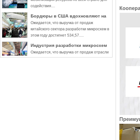
содействия....
Коопер
Бордюры в США вдохновляют на
Ожидается, что выручка от продаж
новое мышление и видение
китайского сектора разработки микросхем в
этом году достигнет 534,57.....
Индустрия разработки микросхем
Ожидается, что выручка от продаж отрасли
в Китае вырастет на 16,5% в 2022
проектирования микросхем в Китае
году, несмотря на запреты США
достигнет 534,57 млрд юаней .....
Кластеры цифровой индустрии
Кластеры цифровой промышленности
Китая способствуют росту
Китая набирают обороты, поскольку
цифровая ....
Преиму