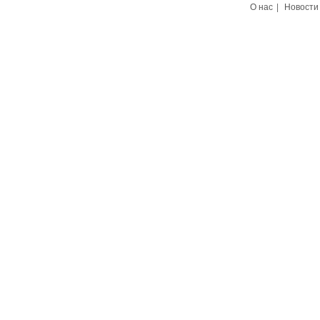
О нас
|
Новости
здание