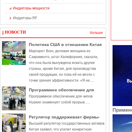
Индукторы мощности
Индукторы RF
НОВОСТИ
больше
Политика США в отношении Китая
Маргарет Вонг, деловая женщина из
наносит ущерб бизнесу, говорят
Сакраменто, штат Калифорния, сказала,
инсайдеры
что она была вынуждена искать другие
страны, кроме Китая, для производства
своей продукции, но пока ей не везло с
точки зрения эффективности. «Я не.....
Программное обеспечение для
Программное обеспечение для чипов
чипов Huawei знаменует собой
Huawei знаменует собой прорыв......
прорыв
Примене
Регулятор поддерживает фирмы-
Высший регулятор государственных активов
производители чипов в
Китая заявил, что усилит конкретную
стремлении к прорывам