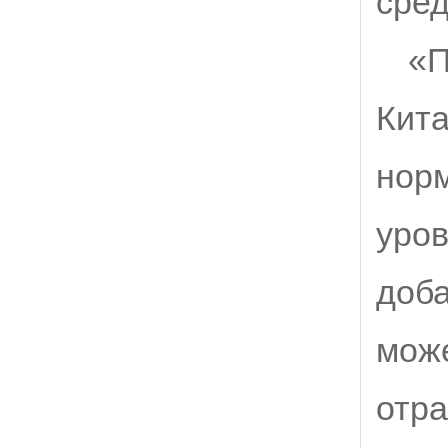
сред
«П
Кита
норм
уров
доба
може
отра