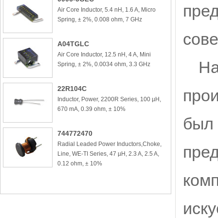
пред
Air Core Inductor, 5.4 nH, 1.6 A, Micro
Spring, ± 2%, 0.008 ohm, 7 GHz
сове
A04TGLC
Air Core Inductor, 12.5 nH, 4 A, Mini
На
Spring, ± 2%, 0.0034 ohm, 3.3 GHz
22R104C
прои
Inductor, Power, 2200R Series, 100 µH,
670 mA, 0.39 ohm, ± 10%
был 
744772470
Radial Leaded Power Inductors,Choke,
пред
Line, WE-TI Series, 47 µH, 2.3 A, 2.5 A,
0.12 ohm, ± 10%
комп
иску