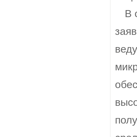
В 
заяв
веду
микр
обес
высо
пол