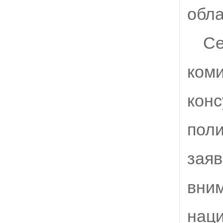
обла
Се
коми
конс
поли
заяв
вним
наци