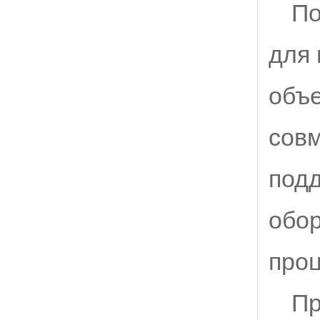
По
для 
объ
совм
под
обор
проц
Пр