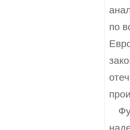
анал
по в
Евро
зако
оте
прои
Фу
наде