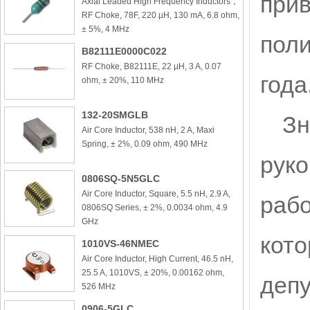
прив
Axial Leaded High Frequency Inductors，
RF Choke, 78F, 220 µH, 130 mA, 6.8 ohm,
± 5%, 4 MHz
поли
B82111E0000C022
RF Choke, B82111E, 22 µH, 3 A, 0.07
года
ohm, ± 20%, 110 MHz
132-20SMGLB
Зн
Air Core Inductor, 538 nH, 2 A, Maxi
Spring, ± 2%, 0.09 ohm, 490 MHz
руко
0806SQ-5N5GLC
Air Core Inductor, Square, 5.5 nH, 2.9 A,
рабо
0806SQ Series, ± 2%, 0.0034 ohm, 4.9
GHz
кото
1010VS-46NMEC
Air Core Inductor, High Current, 46.5 nH,
25.5 A, 1010VS, ± 20%, 0.00162 ohm,
депу
526 MHz
0906-5GLC