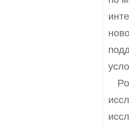
инте
ново
подд
усл
Ро
исс
иссл