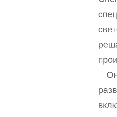
спе
све
реш
прои
Он
разв
вклю