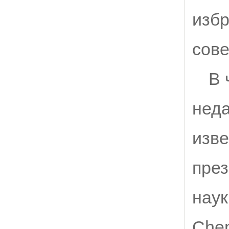
изб
сове
В 
неда
изве
през
наук
Chem