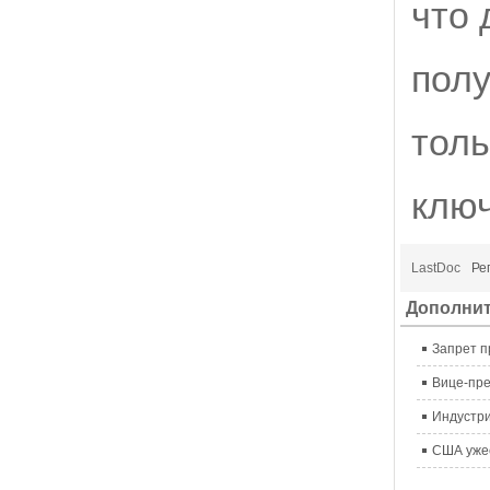
что 
полу
толь
клю
LastDoc
Ре
Дополни
Вице-пре