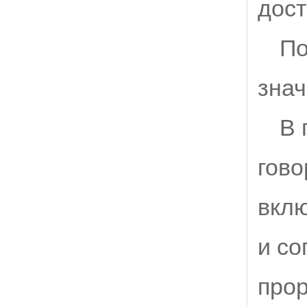
дос
По
знач
В 
гово
вкл
и со
прор