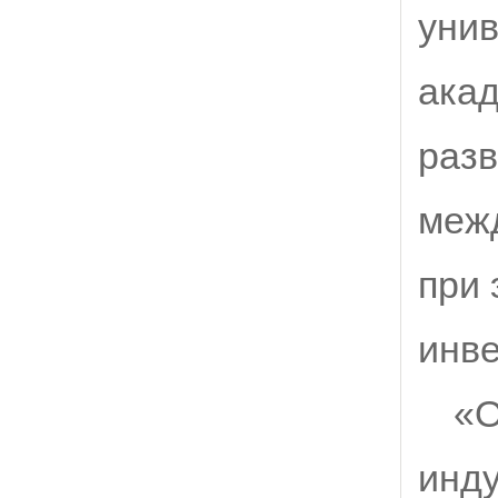
унив
акад
разв
меж
при
инве
«О
инду