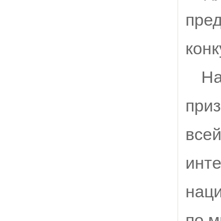
пре
конк
На
приз
всей
инте
нац
по м