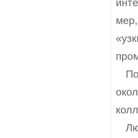
инте
мер,
«узк
про
По
окол
колл
Лю