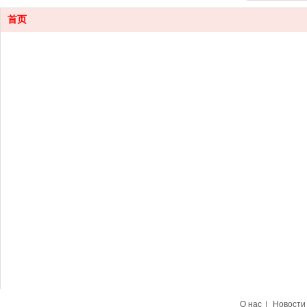
首页
Контакт
0755-88
Электро
ann
han
lin
Адрес с
Футянь,
зд
О нас
|
Новости