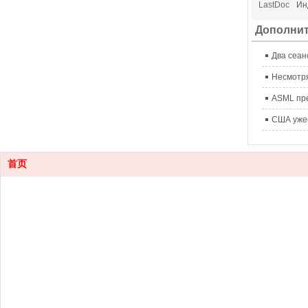
LastDoc
Ин
Дополни
Два сеан
首页
Контакт
0755-88
Электро