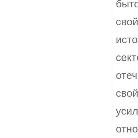
быто
свой
исто
сект
оте
свой
усил
отно