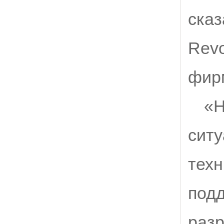
сказ
Revo
фир
«Н
ситу
техн
под
разр