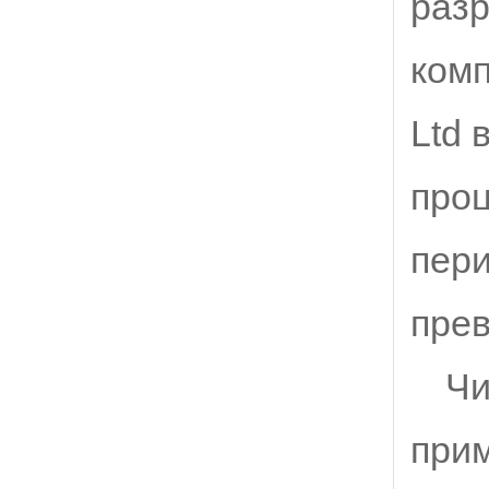
разр
комп
Ltd 
проц
пери
прев
Чи
прим