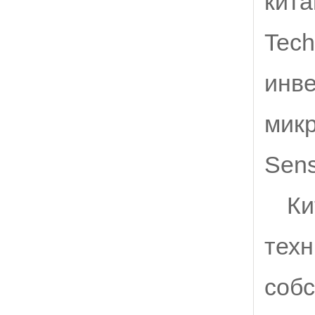
кита
Tech
инве
микр
Sens
Ки
техн
собс