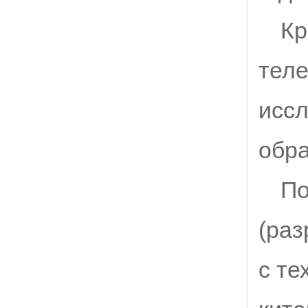
Кр
тел
иссл
обра
По
(раз
с те