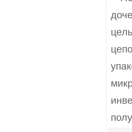
доче
цель
цепо
упак
микр
инв
пол