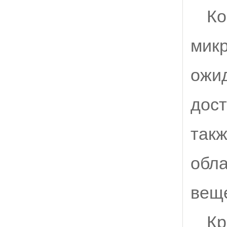
Ко
микр
ожид
дост
такж
обла
веще
Кр