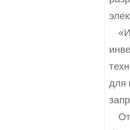
элек
«И
инв
техн
для 
запр
От