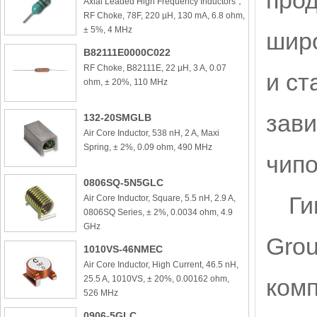
прод
Axial Leaded High Frequency Inductors，
RF Choke, 78F, 220 µH, 130 mA, 6.8 ohm,
± 5%, 4 MHz
широ
B82111E0000C022
RF Choke, B82111E, 22 µH, 3 A, 0.07
и ст
ohm, ± 20%, 110 MHz
зави
132-20SMGLB
Air Core Inductor, 538 nH, 2 A, Maxi
Spring, ± 2%, 0.09 ohm, 490 MHz
чипо
0806SQ-5N5GLC
Ги
Air Core Inductor, Square, 5.5 nH, 2.9 A,
0806SQ Series, ± 2%, 0.0034 ohm, 4.9
GHz
Grou
1010VS-46NMEC
Air Core Inductor, High Current, 46.5 nH,
25.5 A, 1010VS, ± 20%, 0.00162 ohm,
комп
526 MHz
0906-5GLC