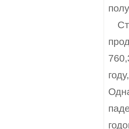
полу
Ст
прод
760,
году
Одна
паде
годо