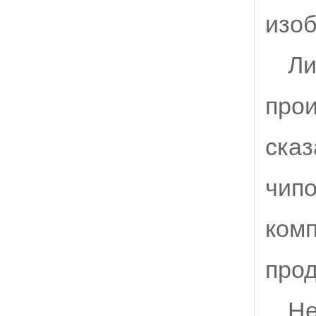
изоб
Ли
прои
сказ
чипо
комп
прод
He