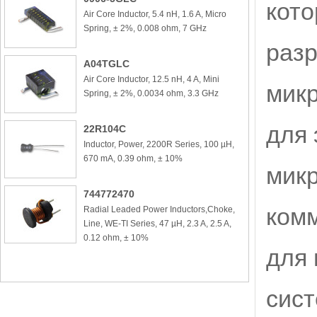
кото
Air Core Inductor, 5.4 nH, 1.6 A, Micro
Spring, ± 2%, 0.008 ohm, 7 GHz
разр
A04TGLC
Air Core Inductor, 12.5 nH, 4 A, Mini
мик
Spring, ± 2%, 0.0034 ohm, 3.3 GHz
для 
22R104C
Inductor, Power, 2200R Series, 100 µH,
670 mA, 0.39 ohm, ± 10%
микр
744772470
ком
Radial Leaded Power Inductors,Choke,
Line, WE-TI Series, 47 µH, 2.3 A, 2.5 A,
0.12 ohm, ± 10%
для
сист