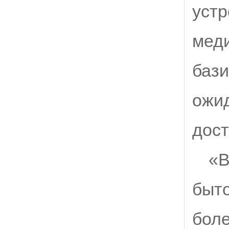
устр
меди
бази
ожид
дост
«В
быто
боле