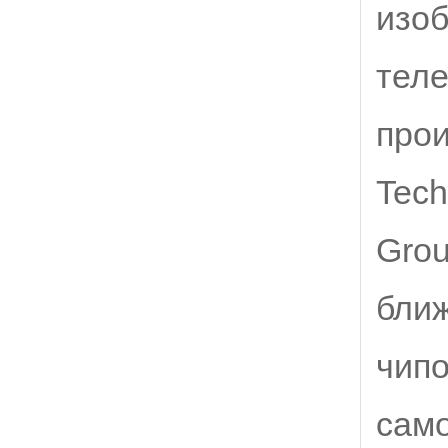
изоб
теле
прои
Tech
Grou
ближ
чипо
сам