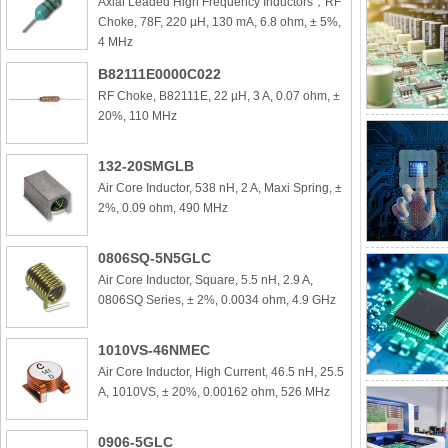
Axial Leaded High Frequency Inductors，RF
Choke, 78F, 220 µH, 130 mA, 6.8 ohm, ± 5%,
4 MHz
B82111E0000C022
RF Choke, B82111E, 22 µH, 3 A, 0.07 ohm, ±
20%, 110 MHz
132-20SMGLB
Air Core Inductor, 538 nH, 2 A, Maxi Spring, ±
2%, 0.09 ohm, 490 MHz
0806SQ-5N5GLC
Air Core Inductor, Square, 5.5 nH, 2.9 A,
0806SQ Series, ± 2%, 0.0034 ohm, 4.9 GHz
1010VS-46NMEC
Air Core Inductor, High Current, 46.5 nH, 25.5
A, 1010VS, ± 20%, 0.00162 ohm, 526 MHz
0906-5GLC