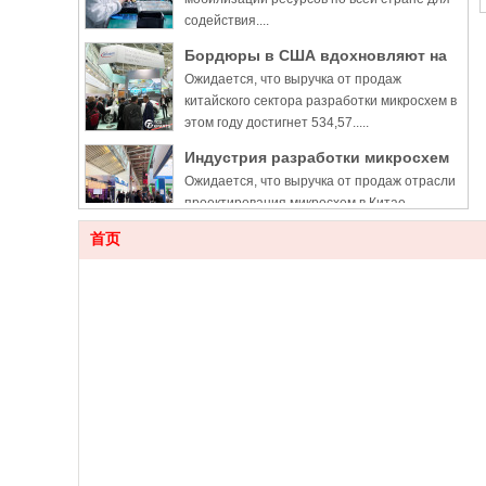
содействия....
Бордюры в США вдохновляют на
Ожидается, что выручка от продаж
новое мышление и видение
китайского сектора разработки микросхем в
этом году достигнет 534,57.....
Индустрия разработки микросхем
Ожидается, что выручка от продаж отрасли
в Китае вырастет на 16,5% в 2022
проектирования микросхем в Китае
году, несмотря на запреты США
достигнет 534,57 млрд юаней .....
首页
Кластеры цифровой индустрии
Кластеры цифровой промышленности
Китая способствуют росту
Китая набирают обороты, поскольку
цифровая ....
Ко
Эл