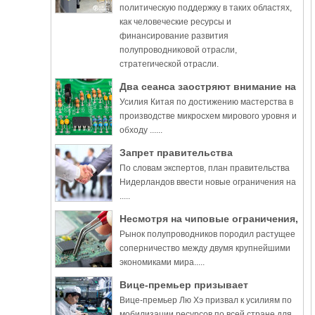
политическую поддержку в таких областях,
как человеческие ресурсы и
финансирование развития
полупроводниковой отрасли,
стратегической отрасли.
Два сеанса заостряют внимание на
Усилия Китая по достижению мастерства в
полупроводниках
производстве микросхем мирового уровня и
обходу ......
Запрет правительства
По словам экспертов, план правительства
Нидерландов может «серьезно»
Нидерландов ввести новые ограничения на
подорвать мировой рынок чипов
.....
Несмотря на чиповые ограничения,
Рынок полупроводников породил растущее
нация будет прогрессировать
соперничество между двумя крупнейшими
экономиками мира.....
Вице-премьер призывает
Вице-премьер Лю Хэ призвал к усилиям по
увеличить поддержку чипов
мобилизации ресурсов по всей стране для