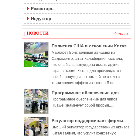
Резисторы
Индуктор
НОВОСТИ
больше
Политика США в отношении Китая
Маргарет Вонг, деловая женщина из
наносит ущерб бизнесу, говорят
Сакраменто, штат Калифорния, сказала,
инсайдеры
что она была вынуждена искать другие
страны, кроме Китая, для производства
своей продукции, но пока ей не везло с
точки зрения эффективности. «Я не.....
Программное обеспечение для
Программное обеспечение для чипов
чипов Huawei знаменует собой
Huawei знаменует собой прорыв......
прорыв
Регулятор поддерживает фирмы-
Высший регулятор государственных активов
производители чипов в
Китая заявил, что усилит конкретную
стремлении к прорывам