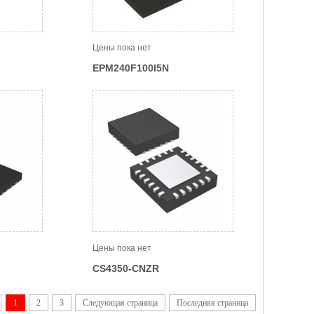
Цены пока нет
EPM240F100I5N
Цены пока нет
CS4350-CNZR
1
2
3
Следующая страница
Последняя страница