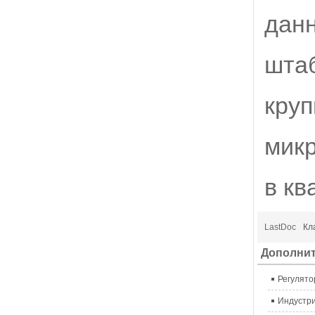
данн
шта
кру
микр
в кв
LastDoc
Кл
Дополни