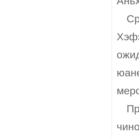
Аньх
Ср
Хэфэ
ожид
юане
мер
Пр
чино