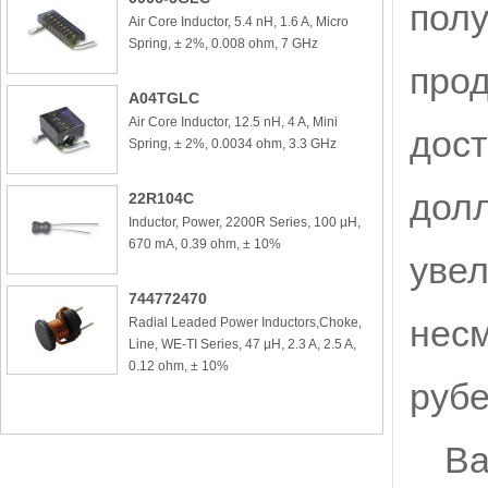
пол
Air Core Inductor, 5.4 nH, 1.6 A, Micro
Spring, ± 2%, 0.008 ohm, 7 GHz
прод
A04TGLC
Air Core Inductor, 12.5 nH, 4 A, Mini
дост
Spring, ± 2%, 0.0034 ohm, 3.3 GHz
долл
22R104C
Inductor, Power, 2200R Series, 100 µH,
670 mA, 0.39 ohm, ± 10%
увел
744772470
несм
Radial Leaded Power Inductors,Choke,
Line, WE-TI Series, 47 µH, 2.3 A, 2.5 A,
0.12 ohm, ± 10%
руб
Ва