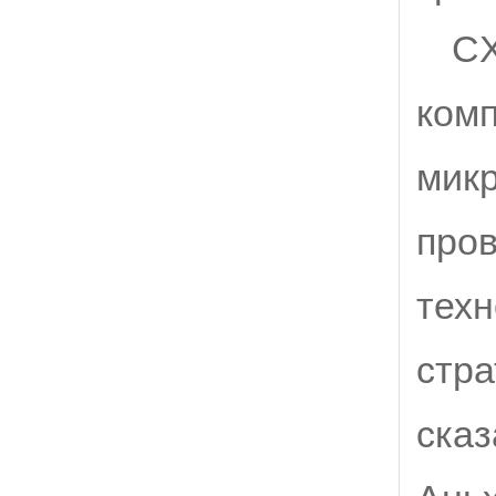
CX
комп
микр
про
техн
стр
сказ