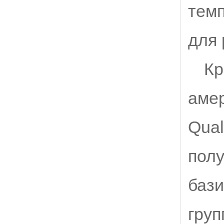
темп
для 
Кр
амер
Qua
пол
баз
груп