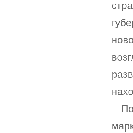
стра
губе
ново
возг
разв
нахо
По
марк