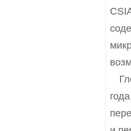
CSIA
соде
микр
воз
Гл
года
пер
и пе