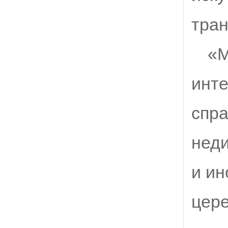
тран
«М
инте
спра
нед
и ин
цер