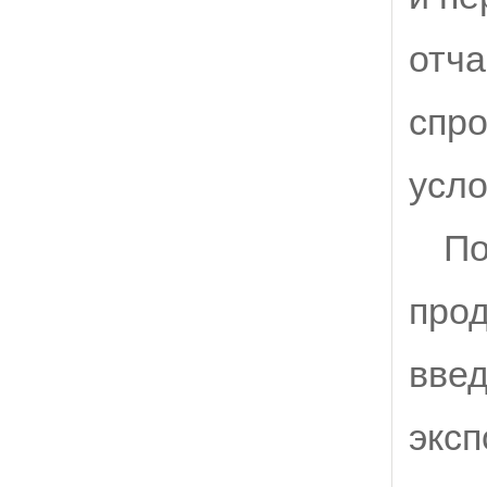
отча
спро
усло
По
прод
вве
эксп