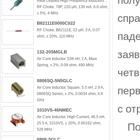
пол
Axial Leaded High Frequency Inductors，
RF Choke, 78F, 220 µH, 130 mA, 6.8 ohm,
± 5%, 4 MHz
спра
B82111E0000C022
RF Choke, B82111E, 22 µH, 3 A, 0.07
паде
ohm, ± 20%, 110 MHz
заяв
132-20SMGLB
Air Core Inductor, 538 nH, 2 A, Maxi
Spring, ± 2%, 0.09 ohm, 490 MHz
четв
0806SQ-5N5GLC
перв
Air Core Inductor, Square, 5.5 nH, 2.9 A,
0806SQ Series, ± 2%, 0.0034 ohm, 4.9
GHz
с от
1010VS-46NMEC
Air Core Inductor, High Current, 46.5 nH,
25.5 A, 1010VS, ± 20%, 0.00162 ohm,
По
526 MHz
0906-5GLC