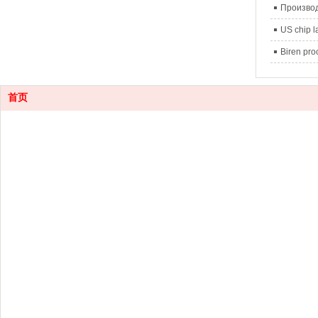
Производ
US chip l
Biren proc
首页
Контакт
0755-88
Электро
ann
han
lin