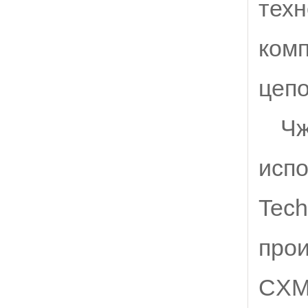
техн
ком
цепо
Чж
исп
Tech
прои
CXMT