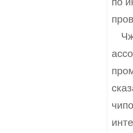
по и
пров
Чж
асс
пром
сказ
чипо
инте