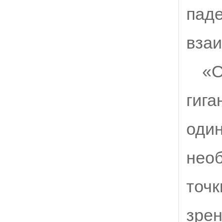
паде
взаи
«О
гига
один
необ
точк
зрен