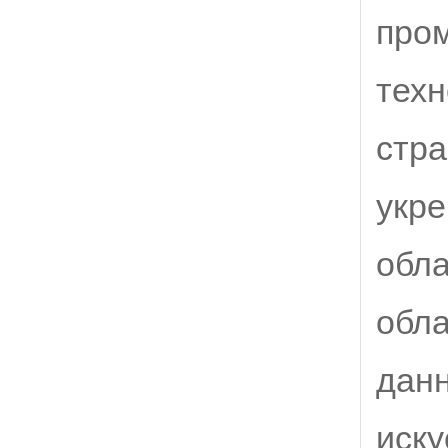
про
техн
стра
укре
обла
обла
дан
иску