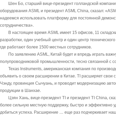
Шен Бо, старший вице-президент голландской компани
оборудования ASML и президент ASML China, сказал: «ASML 
надеемся использовать платформу для постоянной демонс
сотрудничества».
В настоящее время ASML имеет 15 офисов, 11 складски
разработки, один учебный центр и один центр техническог
где работают более 1500 местных сотрудников.
По заявлению ASML, Китай будет и впредь играть важн
полупроводниковой промышленности, тесно связанной с с
Texas Instruments, американская компания по производ
объявить о своем расширении в Китае. TI расширяет свои
Чэнду, провинция Сычуань, и проводит модернизацию авто
продукции в Шанхае.
Цзян Хань, вице-президент TI и президент TI China, 
более сильную местную поддержку, быстро и эффективно у
добиться успеха. Расширение … еще раз подчеркивает на