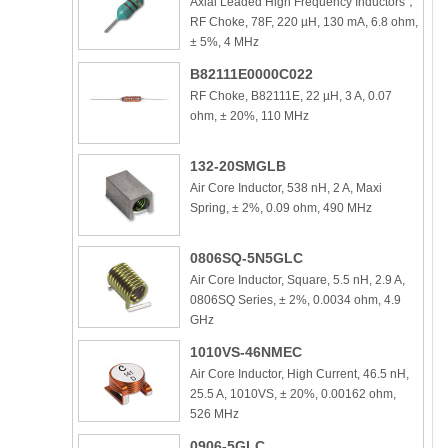
Axial Leaded High Frequency Inductors，
RF Choke, 78F, 220 µH, 130 mA, 6.8 ohm,
± 5%, 4 MHz
B82111E0000C022
RF Choke, B82111E, 22 µH, 3 A, 0.07
ohm, ± 20%, 110 MHz
132-20SMGLB
Air Core Inductor, 538 nH, 2 A, Maxi
Spring, ± 2%, 0.09 ohm, 490 MHz
0806SQ-5N5GLC
Air Core Inductor, Square, 5.5 nH, 2.9 A,
0806SQ Series, ± 2%, 0.0034 ohm, 4.9
GHz
1010VS-46NMEC
Air Core Inductor, High Current, 46.5 nH,
25.5 A, 1010VS, ± 20%, 0.00162 ohm,
526 MHz
0906-5GLC