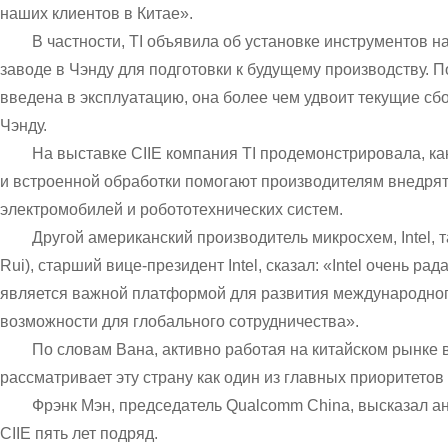
наших клиентов в Китае».
В частности, TI объявила об установке инструментов 
заводе в Чэнду для подготовки к будущему производству. По
введена в эксплуатацию, она более чем удвоит текущие сб
Чэнду.
На выставке CIIE компания TI продемонстрировала, ка
и встроенной обработки помогают производителям внедрят
электромобилей и робототехнических систем.
Другой американский производитель микросхем, Intel, 
Rui), старший вице-президент Intel, сказал: «Intel очень ра
является важной платформой для развития международног
возможности для глобального сотрудничества».
По словам Вана, активно работая на китайском рынке в
рассматривает эту страну как один из главных приоритетов
Фрэнк Мэн, председатель Qualcomm China, высказал а
CIIE пять лет подряд.