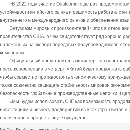
«В 2022 году участие Qualcomm еще раз продемонстри
устойчивости китайского рынка и решимость работать с ки
внутреннего и международного рынков и обеспечения взаи
Энтузиазм мировых производителей чипов в отношении
правительства США, о чем свидетельствует ряд хорошо ра
наложенных на экспорт передовых полупроводниковых тех
компаниям.
Официальный представитель министерства иностранны
пресс-конференции в четверг: «Китай будет продолжать р
чтобы совместно противостоять экономическому принужден
также совместно защищать стабильность мировой экономич
безопасность глобальные производственные цепочки и цеп
«Мы будем использовать CIIE как возможность продол
инвестициям и бизнесу предприятий из всех стран Китая и 
сплоченное и процветающее будущее».
LastDoc
Китай подчеркивает глобальные