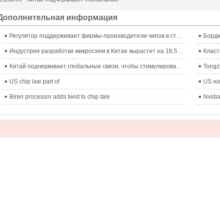
Дополнительная информация
Регулятор поддерживает фирмы-производители чипов в стремлении к прорывам
Бордю
Индустрия разработки микросхем в Китае вырастет на 16,5% в 2022 году, несмотря на запреты США
Класт
Китай подчеркивает глобальные связи, чтобы стимулировать чипы
Tongzh
US chip law part of
US wa
Biren processor adds twist to chip tale
Nvidia
нтактный телефон:
0755-83563686 0755-88910782
ектронная почта：
wendy@tcdeparts.com
anna@tcdeparts.com(Russian)
hana@tcdeparts.com anita@tcdeparts.com